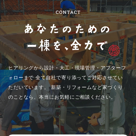
2025年07月 (1)
2025年04月 (1)
2024年11月 (2)
2024年09月 (1)
ヒアリングから設計・大工・現場管理・アフターフ
ォローまで
全て自社で寄り添ってご対応させてい
2024年08月 (3)
ただいています。
新築・リフォームなど家づくり
のことなら、本当にお気軽にご相談ください。
2024年07月 (5)
2024年06月 (14)