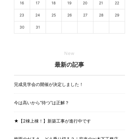
16
17
18
19
20
21
22
23
24
25
26
27
28
29
30
31
New
最新の記事
完成見学会の開催が決定しました！
今は高いから“待つ”は正解？
★【2棟上棟！】新築工事が進行中です
梅雨のだるさ、どう乗り切る？｜安来の㈱木下工務店